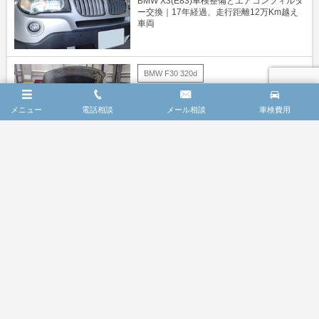
BMW X3(E83)車検整備とエアコンフィルタ
ー交換｜17年経過、走行距離12万Km越え
車両
BMW F30 320d
BMW320dツーリング冷却水漏れ修理｜ジ
ョイントホース破損
メニュー
電話相談
メール相談
車検費用
BMW E90車検
BMW車検整備 ABS修理 2019-10-17
BMW E90車検
BMW E91 325i 車検整備 2019-7-19