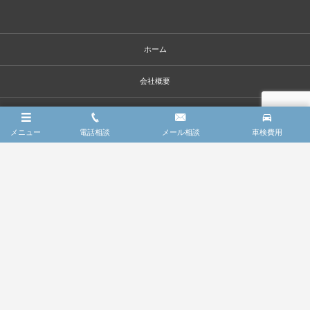
ホーム
会社概要
車検整備の点検項目
メニュー
電話相談
メール相談
車検費用
車検費用
車検限定・お得パック
法定1年定期点検
コーディング
レッカーサービス
FAQ