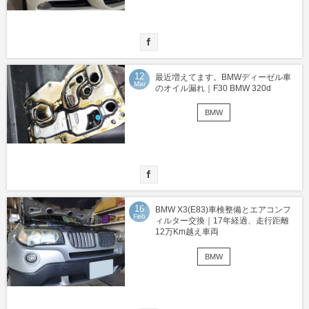
12
最近増えてます。BMWディーゼル車
Mar
のオイル漏れ｜F30 BMW 320d
BMW
16
BMW X3(E83)車検整備とエアコンフ
Feb
ィルター交換｜17年経過、走行距離
12万Km越え車両
BMW