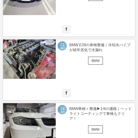
21
BMW E39の車検整備｜冷却水パイプ
Jan
が経年劣化で水漏れ
BMW
19
BMW車検＋整備▶︎1/4の価格｜ヘッド
Jul
ライトコーティングで車検もクリ
ア！
BMW