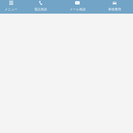
車検費用
メニュー
電話相談
メール相談
車検費用
車検限定・お得パック
法定1年定期点検
コーディング
レッカーサービス
FAQ
お問い合わせ
車検の流れ
© 2017 - 2026
BMW車検修理｜Jスクエア