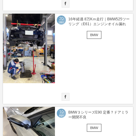
20
16年経過 8万Kｍ走行｜BMW525ツー
Dec
リング（E61）エンジンオイル漏れ
BMW
10
BMW３シリーズE90 定番？ドアミラ
Apr
ー開閉不良
BMW