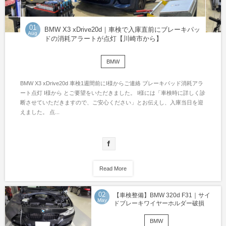
01
BMW X3 xDrive20d｜車検で入庫直前にブレーキパッ
Aug
ドの消耗アラートが点灯【川崎市から】
BMW
BMW X3 xDrive20d 車検1週間前にI様からご連絡 ブレーキパッド消耗アラ
ート点灯 I様から とご要望をいただきました。 I様には「車検時に詳しく診
断させていただきますので、ご安心ください」とお伝えし、入庫当日を迎
えました。 点...
Read More
02
【車検整備】BMW 320d F31｜サイ
May
ドブレーキワイヤーホルダー破損
BMW