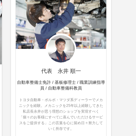
代表 永井 順一
自動車整備士免許 / 基板修理士 / 職業訓練指導
員 / 自動車整備科教員
トヨタ自動車・ボルボ・マツダ系ディーラーでメカ
ニックを経験。メカニックを25年以上経験してきた
私店長永井が思う理想のショップを実現すべく
「個々のお客様にすべてに喜んでいただけるサービ
スをご提供する」この言葉を心に留め日々努力して
いく所存です。