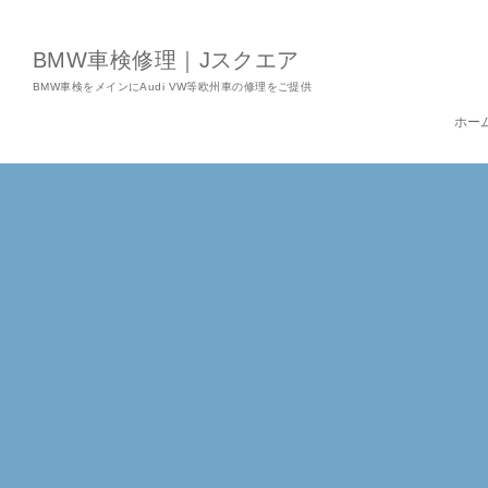
BMW車検修理｜Jスクエア
BMW車検をメインにAudi VW等欧州車の修理をご提供
ホー