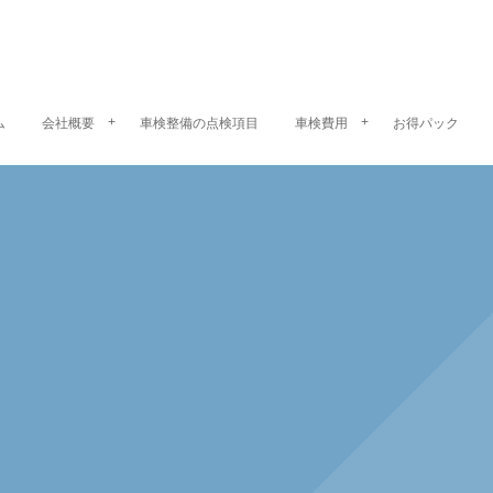
ム
会社概要
車検整備の点検項目
車検費用
お得パック