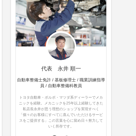
代表 永井 順一
自動車整備士免許 / 基板修理士 / 職業訓練指導
員 / 自動車整備科教員
トヨタ自動車・ボルボ・マツダ系ディーラーでメカ
ニックを経験。メカニックを25年以上経験してきた
私店長永井が思う理想のショップを実現すべく
「個々のお客様にすべてに喜んでいただけるサービ
スをご提供する」この言葉を心に留め日々努力して
いく所存です。