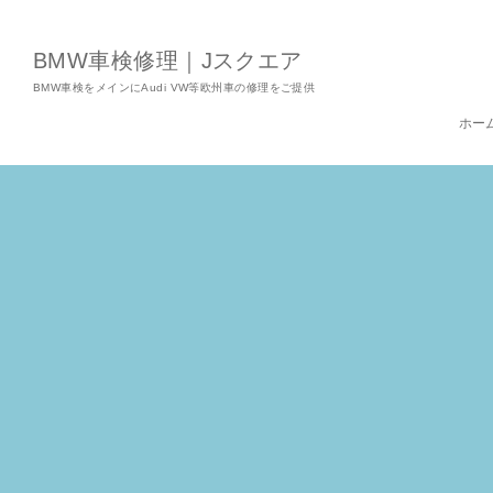
BMW車検修理｜Jスクエア
BMW車検をメインにAudi VW等欧州車の修理をご提供
ホー