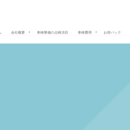
ム
会社概要
車検整備の点検項目
車検費用
お得パック