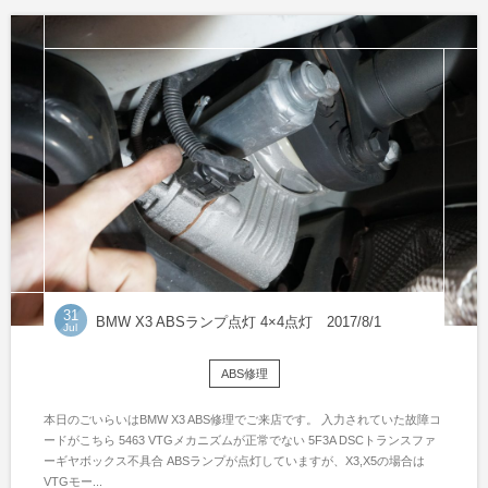
31
BMW X3 ABSランプ点灯 4×4点灯 2017/8/1
Jul
ABS修理
本日のごいらいはBMW X3 ABS修理でご来店です。 入力されていた故障コ
ードがこちら 5463 VTGメカニズムが正常でない 5F3A DSCトランスファ
ーギヤボックス不具合 ABSランプが点灯していますが、X3,X5の場合は
VTGモー...