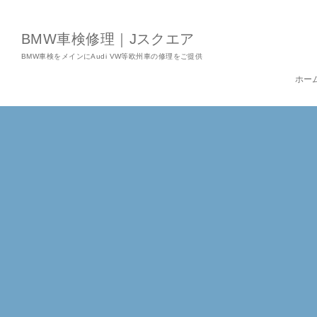
BMW車検修理｜Jスクエア
BMW車検をメインにAudi VW等欧州車の修理をご提供
ホー