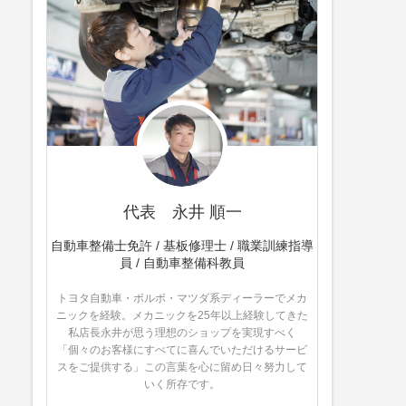
代表 永井 順一
自動車整備士免許 / 基板修理士 / 職業訓練指導
員 / 自動車整備科教員
トヨタ自動車・ボルボ・マツダ系ディーラーでメカ
ニックを経験。メカニックを25年以上経験してきた
私店長永井が思う理想のショップを実現すべく
「個々のお客様にすべてに喜んでいただけるサービ
スをご提供する」この言葉を心に留め日々努力して
いく所存です。