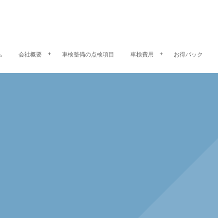
ム
会社概要
車検整備の点検項目
車検費用
お得パック