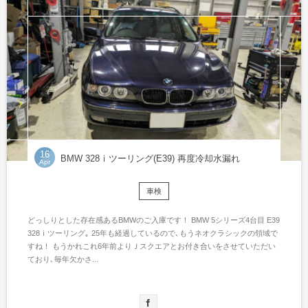
16
BMW 328ⅰツーリング(E39) 再度冷却水漏れ
Apr
車検
どっしりとした存在感あるBMWのご入庫です！ BMW 5シリーズ4台目 E39
328ⅰツーリング｡ 25年も経過しているので､もうネオクラシックの領域で
すね！ もうかれこれ6年前よりＪスクエアとお付き合いをさせていただい
ており､毎年欠かさ...