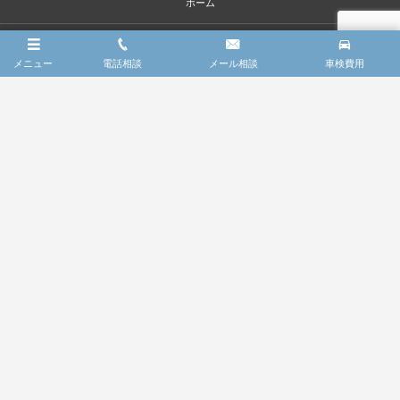
ホーム
会社概要
メニュー
電話相談
メール相談
車検費用
車検整備の点検項目
車検費用
車検限定・お得パック
法定1年定期点検
コーディング
レッカーサービス
FAQ
お問い合わせ