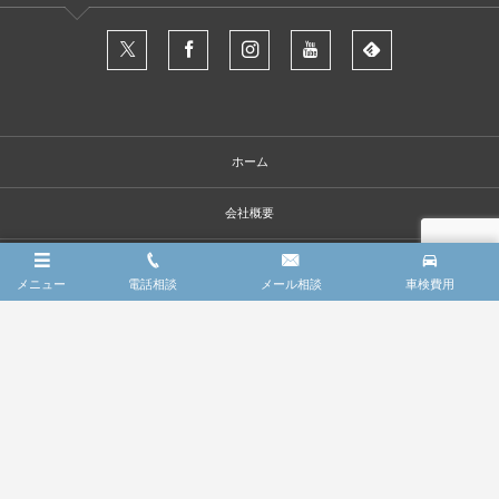
ホーム
会社概要
車検整備の点検項目
メニュー
電話相談
メール相談
車検費用
車検費用
車検限定・お得パック
法定1年定期点検
コーディング