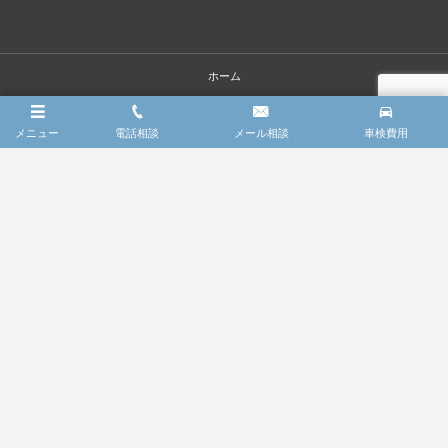
ホーム
会社概要
メニュー
電話相談
メール相談
車検費用
車検整備の点検項目
車検費用
車検限定・お得パック
法定1年定期点検
コーディング
レッカーサービス
FAQ