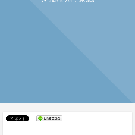
January
19
,
2024
848 views